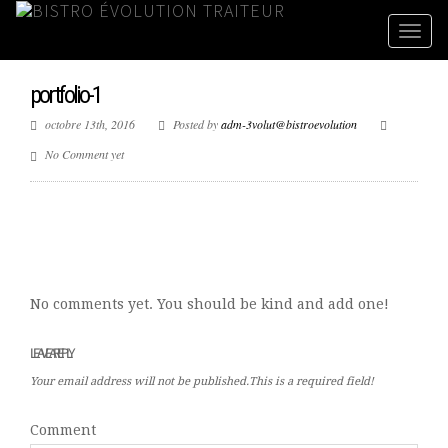
portfolio-1
octobre 13th, 2016
Posted by
adm-3volut@bistroevolution
No Comment yet
No comments yet. You should be kind and add one!
LEAVE A REPLY
Your email address will not be published.This is a required field!
Comment