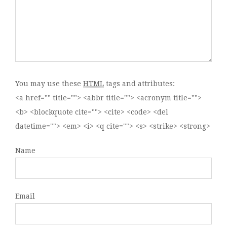
You may use these
HTML
tags and attributes:
<a href="" title=""> <abbr title=""> <acronym title="">
<b> <blockquote cite=""> <cite> <code> <del
datetime=""> <em> <i> <q cite=""> <s> <strike> <strong>
Name
Email