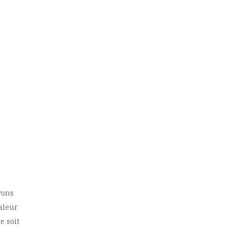
vons
haleur
e soit