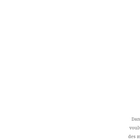
Dan
voulu
des m