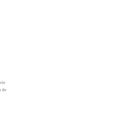
rie
n de