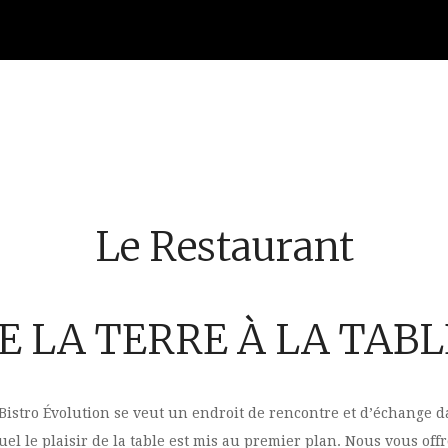
CERTIFICATS CADEAUX
MENU
PHOTOS
COMMAN
Le Restaurant
E LA TERRE À LA TABL
Bistro Évolution se veut un endroit de rencontre et d’échange 
uel le plaisir de la table est mis au premier plan. Nous vous off