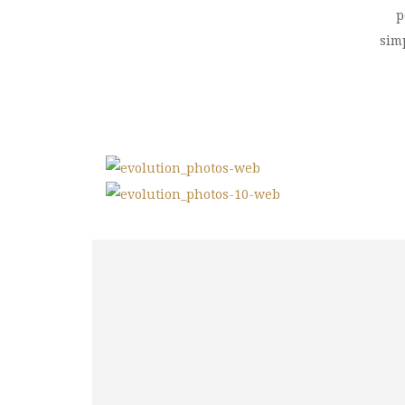
p
sim