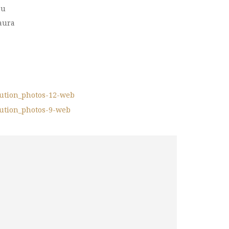
ou
aura