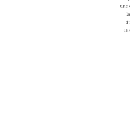
une c
l
d’
cha