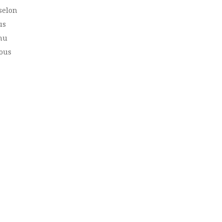
selon
us
enu
vous