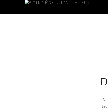
À PROPOS
D
Le 
leq